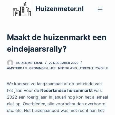
D
Huizenmeter.nl
o
o
r
g
Maakt de huizenmarkt een
a
a
eindejaarsrally?
n
n
HUIZENMETER.NL
22 DECEMBER 2022
a
AMSTERDAM
,
GRONINGEN
,
HEEL NEDERLAND
,
UTRECHT
,
ZWOLLE
a
r
We koersen zo langzaamaan af op het einde van
a
het jaar. Voor de
Nederlandse huizenmarkt
was
r
2022 een roerig jaar. In januari nog kon het allemaal
t
niet op. Overbieden, alle voorbehouden overboord,
i
etc. etc. Het huizenaanbod was met recht aan het
k