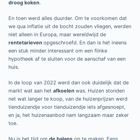
droog koken
.
e
l
En toen werd alles duurder. Om te voorkomen dat
we qua inflatie uit de bocht zouden vliegen, werden
niet alleen in Europa, maar wereldwijd de
rentetarieven
opgeschroefd. En dan is het ineens
een stuk minder interessant om een flinke
hypotheek af te sluiten voor de aanschaf van een
huis.
In de loop van 2022 werd dan ook duidelijk dat de
markt wat aan het
afkoelen
was. Huizen stonden
net wat langer te koop, van de huizenprijzen werd
tienduizendje voor tienduizendje iets afgesnoept,
en ja, het huizenaanbod nam langzaam maar zeker
toe.
Nu is het tijd om
de balans
op te maken. Eens