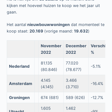
kijken met hoeveel huizen te koop we het jaar uit
gaan.
Het aantal
nieuwbouwwoningen
dat momenteel te
koop staat:
20.169
(vorige maand:
19.632
)
November
December
Verschil
2022
2022
%
81.135
77.020
Nederland
-5.1%
(80.846)
(78.677)
4.145
3.466
Amsterdam
-16.4%
(4.145)
(3.710)
Groningen
674 (681)
589 (626)
-12.7%
1.605
1.462
Utrecht
-9%